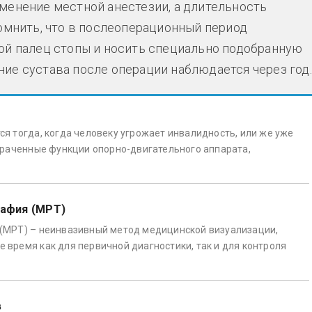
менение местной анестезии, а длительность
помнить, что в послеоперационный период
ой палец стопы и носить специально подобранную
ие сустава после операции наблюдается через год.
я тогда, когда человеку угрожает инвалидность, или же уже
траченные функции опорно-двигательного аппарата,
рафия (МРТ)
(МРТ) – неинвазивный метод медицинской визуализации,
время как для первичной диагностики, так и для контроля
в