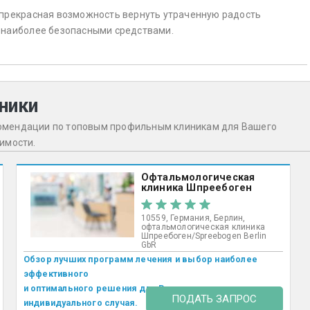
 прекрасная возможность вернуть утраченную радость
 наиболее безопасными средствами.
ники
комендации по топовым профильным клиникам для Вашего
оимости.
Офтальмологическая
клиника Шпреебоген
10559, Германия, Берлин,
офтальмологическая клиника
Шпреебоген/Spreebogen Berlin
GbR
Обзор лучших программ лечения и выбор наиболее
эффективного
и оптимального решения для Вашего
ПОДАТЬ ЗАПРОС
индивидуального случая.