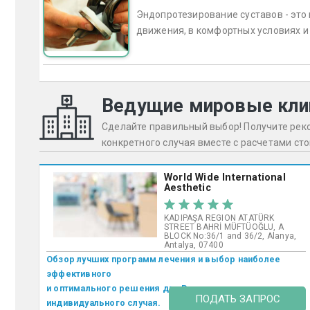
Эндопротезирование суставов - это
движения, в комфортных условиях и
Ведущие мировые кли
Сделайте правильный выбор! Получите ре
конкретного случая вместе с расчетами ст
World Wide International
Aesthetic
KADIPAŞA REGION ATATÜRK
STREET BAHRİ MÜFTÜOĞLU, A
BLOCK No:36/1 and 36/2, Alanya,
Antalya, 07400
Обзор лучших программ лечения и выбор наиболее
эффективного
и оптимального решения для Вашего
ПОДАТЬ ЗАПРОС
индивидуального случая.