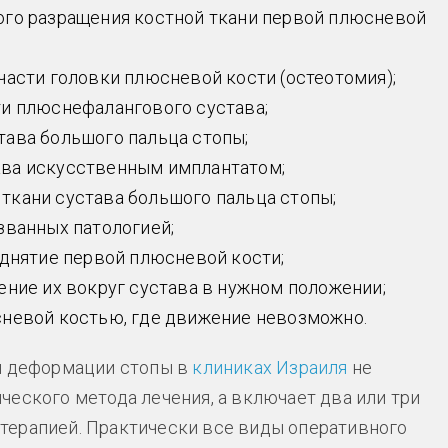
ого разращения костной ткани первой плюсневой
части головки плюсневой кости (остеотомия);
ти плюснефалангового сустава;
тава большого пальца стопы;
ава искусственным имплантатом;
ткани сустава большого пальца стопы;
званных патологией;
однятие первой плюсневой кости;
ение их вокруг сустава в нужном положении;
сневой костью, где движение невозможно.
ой деформации стопы в
клиниках Израиля
не
ческого метода лечения, а включает два или три
терапией. Практически все виды оперативного