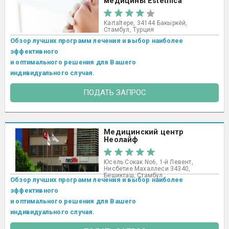
медицины Estethica
Kartaltepe, 34144 Бакыркёй,
Стамбул, Турция
Обзор лучших программ лечения и выбор наиболее
эффективного
и оптимального решения для Вашего
индивидуального случая.
ПОДАТЬ ЗАПРОС
Медицинский центр
Неолайф
Юсель Сокак No6, 1-й Левент,
Нисбетие Махаллеси 34340,
Бешикташ, Стамбул ​
Обзор лучших программ лечения и выбор наиболее
эффективного
и оптимального решения для Вашего
индивидуального случая.