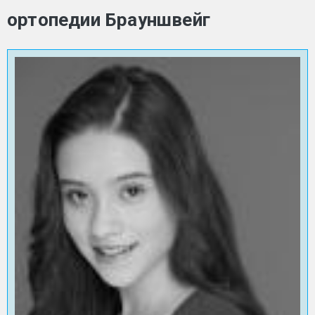
ортопедии Брауншвейг