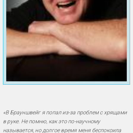
«В Брауншвейг я попал из-за проблем с хрящами
в руке. Не помню, как это по-научному
называется, но долгое время меня беспокоила