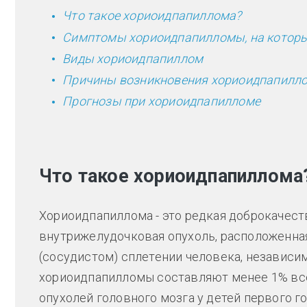
Что такое хориоидпапиллома?
Симптомы хориоидпапилломы, на которые
Виды хориоидпапиллом
Причины возникновения хориоидпапилл
Прогнозы при хориоидпапилломе
Что такое хориоидпапиллома
Хориоидпапиллома - это редкая доброкачест
внутрижелудочковая опухоль, расположенная
(сосудистом) сплетении человека, независим
хориоидпапилломы составляют менее 1% все
опухолей головного мозга у детей первого г