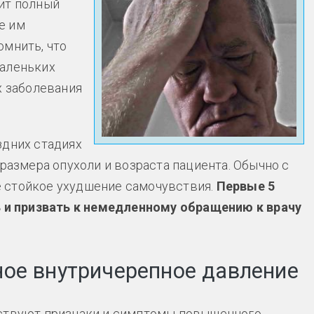
дит полный
е им
омнить, что
маленьких
х заболевания
здних стадиях
 размера опухоли и возраста пациента. Обычно с
 стойкое ухудшение самочувствия.
Первые 5
и призвать к немедленному обращению к врачу
ое внутричерепное давление
тствуют признаки и симптомы повышенного