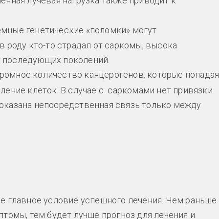
енная лучевая нагрузка также приводит к
темные генетические «поломки» могут
в роду кто-то страдал от саркомы, высока
у последующих поколений.
громное количество канцерогенов, которые попада
еление клеток. В случае с саркомами нет привязки
Доказана непосредственная связь только между
е главное условие успешного лечения. Чем раньше
томы, тем будет лучше прогноз для лечения и