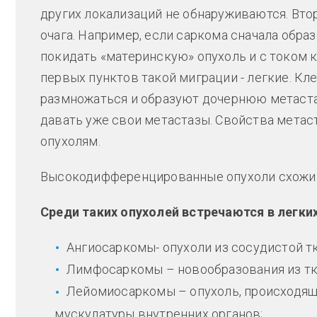
других локализаций не обнаруживаются. Вто
очага. Например, если саркома сначала образ
покидать «материнскую» опухоль и с током к
первых пунктов такой миграции - легкие. Кл
размножаться и образуют дочернюю метастат
давать уже свои метастазы. Свойства мета
опухолям.
Высокодифференцированные опухоли схожи 
Среди таких опухолей встречаются в легких
Ангиосаркомы- опухоли из сосудистой тк
Лимфосаркомы – новообразования из тк
Лейомиосаркомы – опухоль, происходящ
мускулатуры внутренних органов;