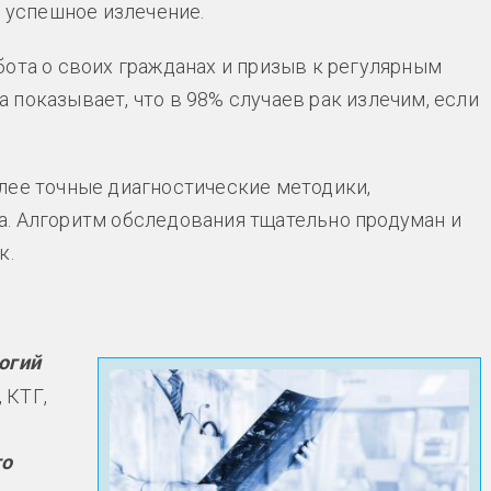
о успешное излечение.
бота о своих гражданах и призыв к регулярным
показывает, что в 98% случаев рак излечим, если
лее точные диагностические методики,
а. Алгоритм обследования тщательно продуман и
к.
огий
 КТГ,
го