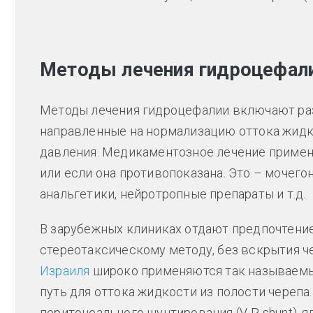
Методы лечения гидроцефали
Методы лечения гидроцефалии включают ра
направленные на нормализацию оттока жидк
давления. Медикаментозное лечение применя
или если она противопоказана. Это – мочег
анальгетики, нейротропные препараты и т.д.
В зарубежных клиниках отдают предпочтен
стереотаксическому методу, без вскрытия че
Израиля
широко применяются так называем
путь для оттока жидкости из полости черепа
перитонеального шунтирования (V-P shunt), 