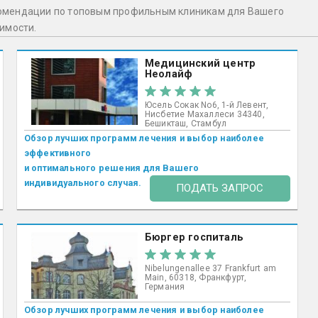
комендации по топовым профильным клиникам для Вашего
оимости.
Медицинский центр
Неолайф
Юсель Сокак No6, 1-й Левент,
Нисбетие Махаллеси 34340,
Бешикташ, Стамбул ​
Обзор лучших программ лечения и выбор наиболее
эффективного
и оптимального решения для Вашего
индивидуального случая.
ПОДАТЬ ЗАПРОС
Бюргер госпиталь
Nibelungenallee 37 Frankfurt am
Main, 60318, Франкфурт,
Германия
Обзор лучших программ лечения и выбор наиболее