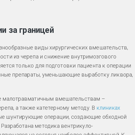
и за границей
знообразные виды хирургических вмешательств,
ости из черепа и снижение внутримозгового
ется только для подготовки пациента к операции
онные препараты, уменьшающие выработку ликвора,
ие малотравматичным вмешательствам –
репа, а также катетерному методу. В
клиниках
ые шунтирующие операции, создающие обходной
. Разработана методика вентрикуло-
являющаяся на сегодня наиболее эффективной. К