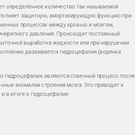
ует определённое количество так называемой
выполняет защитную, амортизирующую функцию при
бменных процессах между кровью и мозгом,
черепного давления. Происходит постоянный
быточной выработке жидкости или при нарушении
копление, развивается гидроцефалия (водянка
ю гидроцефалии, являются спаечный процесс посл
ённые аномалии строения мозга. Это приводит к
и в итоге к гидроцефалии.