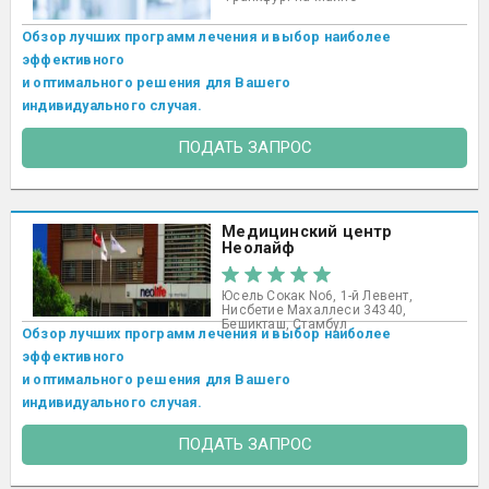
Обзор лучших программ лечения и выбор наиболее
эффективного
и оптимального решения для Вашего
индивидуального случая.
ПОДАТЬ ЗАПРОС
Медицинский центр
Неолайф
Юсель Сокак No6, 1-й Левент,
Нисбетие Махаллеси 34340,
Бешикташ, Стамбул ​
Обзор лучших программ лечения и выбор наиболее
эффективного
и оптимального решения для Вашего
индивидуального случая.
ПОДАТЬ ЗАПРОС