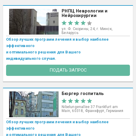
РНПЦ Неврологии и
Нейрохирургии
ул. Ф. Скорины, 24, г. Минск,
Беларусь
Обзор лучших программ лечения и выбор наиболее
эффективного
и оптимального решения для Вашего
индивидуального случая.
ПОДАТЬ ЗАПРОС
Бюргер госпиталь
Nibelungenallee 37 Frankfurt am
Main, 60318, Франкфурт, Германия
Обзор лучших программ лечения и выбор наиболее
эффективного
и оптимального решения для Вашего