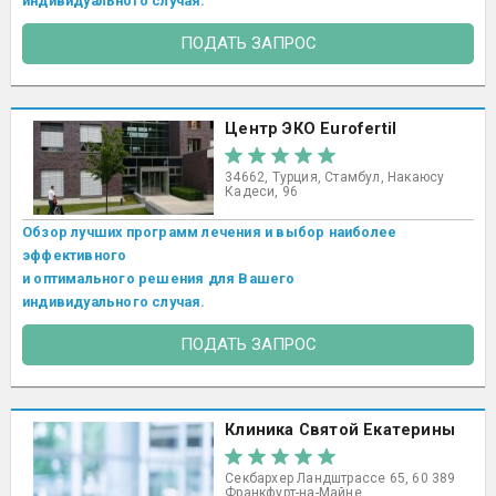
индивидуального случая.
ПОДАТЬ ЗАПРОС
Центр ЭКО Eurofertil
34662, Турция, Стамбул, Накаюсу
Кадеси, 96
Обзор лучших программ лечения и выбор наиболее
эффективного
и оптимального решения для Вашего
индивидуального случая.
ПОДАТЬ ЗАПРОС
Клиника Святой Екатерины
Секбархер Ландштрассе 65, 60 389
Франкфурт-на-Майне