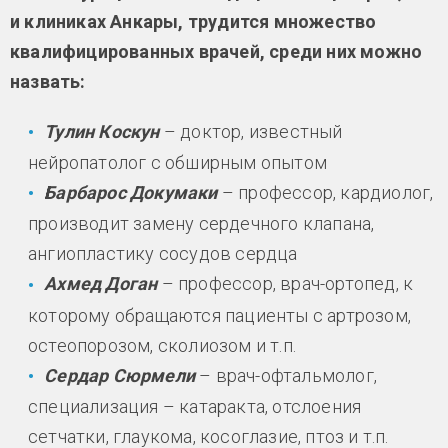
и клиниках Анкары, трудится множество
квалифицированных врачей, среди них можно
назвать:
Тулин Коскун
– доктор, известный
нейропатолог с обширным опытом
Барбарос Докумаки
– профессор, кардиолог,
производит замену сердечного клапана,
ангиопластику сосудов сердца
Ахмед Доган
– профессор, врач-ортопед, к
которому обращаются пациенты с артрозом,
остеопорозом, сколиозом и т.п.
Сердар Сюрмели
– врач-офтальмолог,
специализация – катаракта, отслоения
сетчатки, глаукома, косоглазие, птоз и т.п.