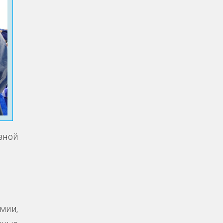
зной
мии,