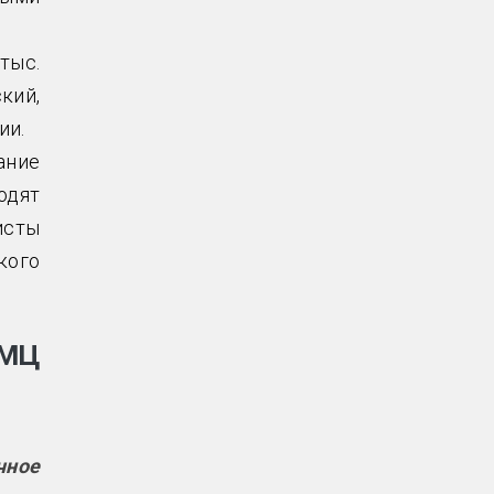
тыс.
кий,
ии.
ание
одят
исты
кого
 МЦ
чное