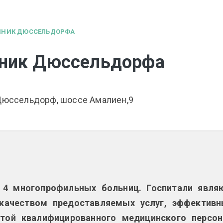
ЛИНИК ДЮССЕЛЬДОРФА
иник Дюссельдорфа
 Дюссельдорф, шоссе Амалиен,9
 4 многопрофильных больниц. Госпитали явля
качеством предоставляемых услуг, эффектив
той квалифицированного медицинского персон