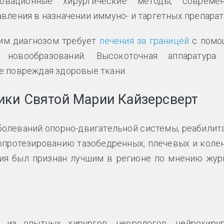
вационные хирургические методы, совреме
вления в назначении иммуно- и таргетных препарат
ким диагнозом требует
лечения за границей
с пом
 новообразований. Высокоточная аппаратура
е повреждая здоровые ткани.
ики Святой Марии Кайзерсверт
болеваний опорно-двигательной системы, реабилит
опротезированию тазобедренных, плечевых и коле
ния был признан лучшим в регионе по мнению жур
 из опытных хирургов, неврологов, нейрохирур