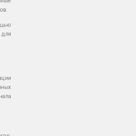
нные
ов.
ощью
 для
ации
нных
нала
гов,