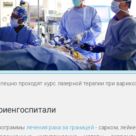
спешно проходят курс лазерной терапии при варико
риенгоспитали
программы
лечения рака за границей
- сарком, лейке