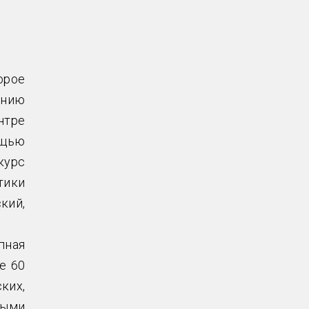
орое
ению
нтре
ощью
курс
тики
кий,
пная
е 60
ких,
ными