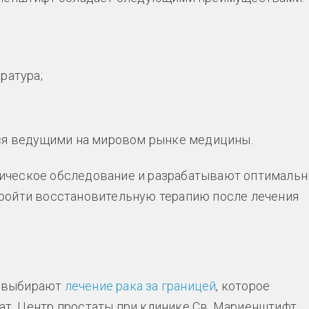
ратура;
ся ведущими на мировом рынке медицины.
тическое обследование и разрабатывают оптималь
пройти восстановительную терапию после лечения
и выбирают
лечение рака за границей
, которое
ат. Центр простаты при клинике Св. Мариенштифт