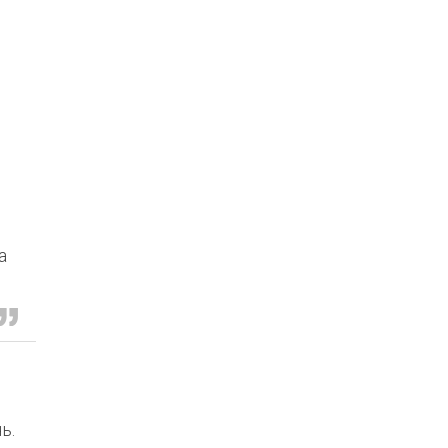
.
а
ь.