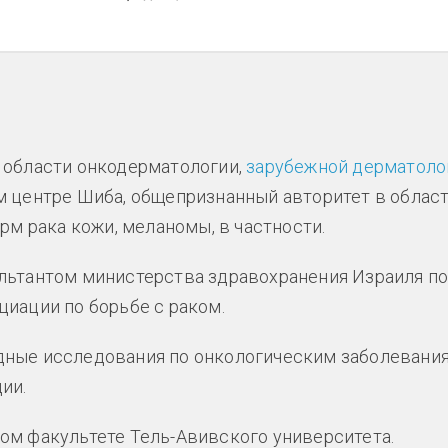
 области онкодерматологии,
зарубежной дерматоло
м центре Шиба, общепризнанный авторитет в облас
м рака кожи, меланомы, в частности.
льтантом министерства здравохранения Израиля п
иации по борьбе с раком.
дные исследования по онкологическим заболевани
ии.
ом факультете Тель-Авивского университета.