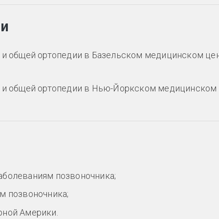
ии
а и общей ортопедии в Базельском медицинском це
а и общей ортопедии в Нью-Йоркском медицинском
аболеваниям позвоночника;
м позвоночника;
рной Америки.