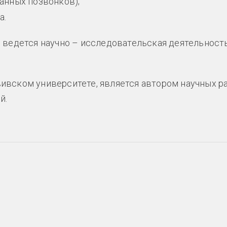
анных позвонков);
а.
 ведется научно – исследовательская деятельност
ивском университете, является автором научных р
й.