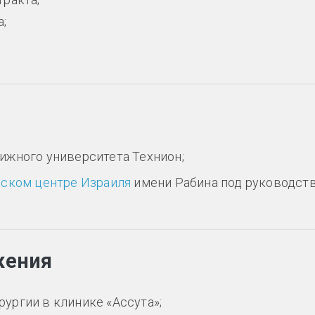
а;
ижного университета Технион;
ском центре Израиля
имени Рабина под руководст
жения
ургии в клинике «Ассута»;