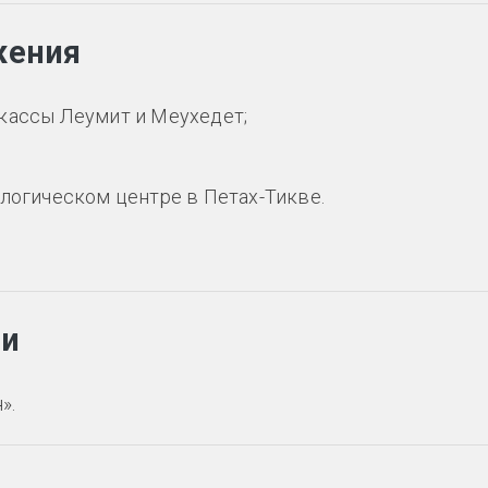
жения
кассы Леумит и Меухедет;
логическом центре в Петах-Тикве.
ии
».