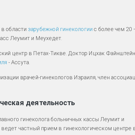
 в области
зарубежной гинекологии
с более чем 20 
асс Леумит и Меухедет.
ский центр в Петах-Тикве. Доктор Ицхак Файнштей
иля
- Ассута.
изации врачей-гинекологов Израиля, член ассоциа
ическая деятельность
авного гинеколога больничных кассы Леумит и
и ведет частный прием в гинекологическом центре 