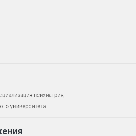
ециализация психиатрия;
ого университета.
жения