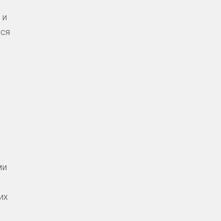
 и
тся
ми
их