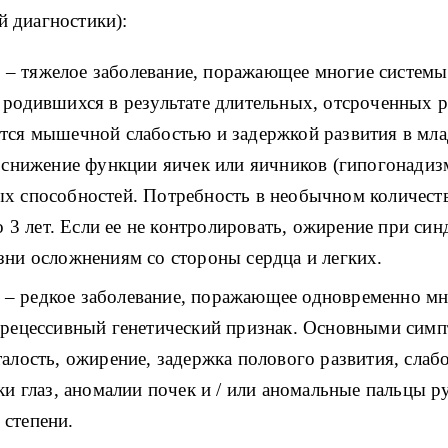
 диагностики):
и
– тяжелое заболевание, поражающее многие системы
 родившихся в результате длительных, отсроченных р
тся мышечной слабостью и задержкой развития в млад
 снижение функции яичек или яичников (гипогонадизм
х способностей. Потребность в необычном количест
до 3 лет. Если ее не контролировать, ожирение при с
зни осложнениям со стороны сердца и легких.
– редкое заболевание, поражающее одновременно мн
-рецессивный генетический признак. Основными симп
талость, ожирение, задержка полового развития, сла
ки глаз, аномалии почек и / или аномальные пальцы ру
степени.