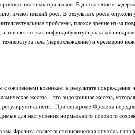
торичных половых признаков. В дополнение к задержк
вило, имеют низкий рост. В результате роста опухоли
интеллектуальные проблемы, плохое зрение из-за пов
, что известно как инфундибулотуберальный синдром
 температура тела (переохлаждение) и чрезмерно неж
с ожирением) возникает в результате повреждения ч
ламическая железа – это эндокринная железа, котора
 регулируют аппетит. При синдроме Фрелиха передня
димые для наступления нормального полового созрев
рома Фрелиха является специфическая опухоль гипоф