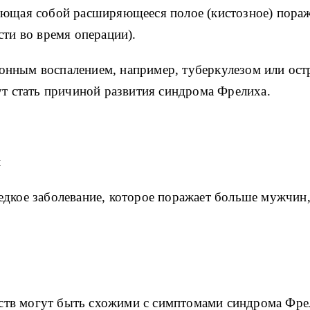
яющая собой расширяющееся полое (кистозное) пораж
сти во время операции).
нным воспалением, например, туберкулезом или ост
ут стать причиной развития синдрома Фрелиха.
я
едкое заболевание, которое поражает больше мужчин
тв могут быть схожими с симптомами синдрома Фрел