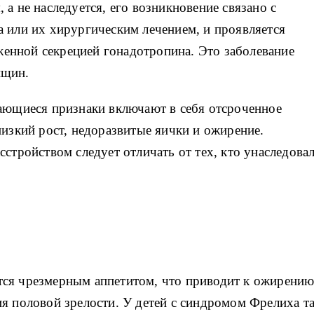
а не наследуется, его возникновение связано с
 или их хирургическим лечением, и проявляется
нной секрецией гонадотропина. Это заболевание
нщин.
чающиеся признаки включают в себя отсроченное
низкий рост, недоразвитые яички и ожирение.
сстройством следует отличать от тех, кто унаследова
ся чрезмерным аппетитом, что приводит к ожирени
я половой зрелости. У детей с синдромом Фрелиха т