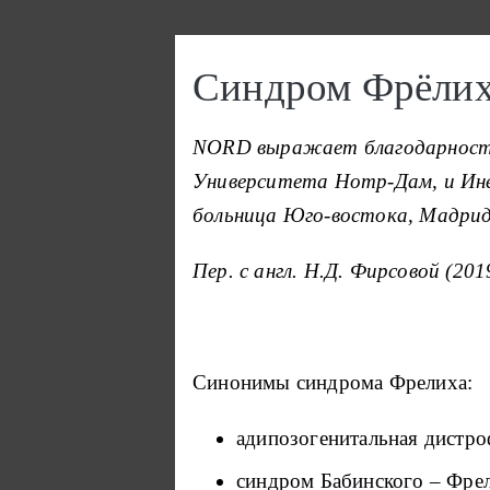
Перейти к основному содержанию
Синдром Фрёли
NORD выражает благодарность
Университета Нотр-Дам, и Ине
больница Юго-востока, Мадрид,
Пер. с англ. Н.Д. Фирсовой (201
Синонимы синдрома Фрелиха:
адипозогенитальная дистро
синдром Бабинского – Фрел