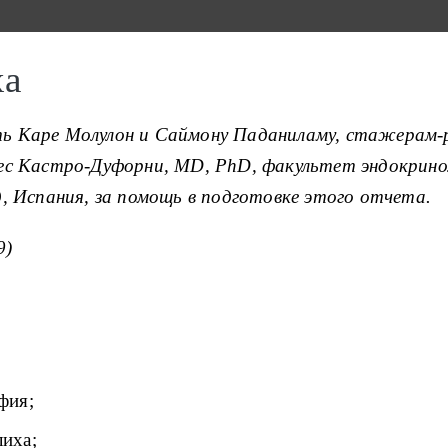
ха
 Каре Молулон и Саймону Паданиламу, стажерам
с Кастро-Дуфорни, MD, PhD, факультет эндокрино
 Испания, за помощь в подготовке этого отчета.
9)
фия;
иха;