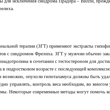
 для исключения синдрома Прадера – Вилли, прежде
релиха.
ональной терапии (ЗГТ) применяют экстракты гипофи
ов с синдромом Фрелиха. ЗГТ у мужчин обычно закл
онадотропина в сочетании с тестостероном для дости
а в подростковом возрасте с последующей комплексн
сли возможно, опухоли гипоталамуса должны быть уда
дно управлять, контроль веса необходим, во многом 
емы. Некоторые современные методы могут помочь к