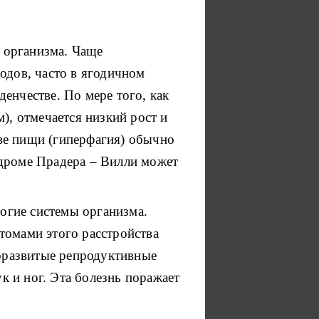
 организма. Чаще
одов, часто в ягодичном
енчестве. По мере того, как
), отмечается низкий рост и
ве пищи (гиперфагия) обычно
индроме Прадера – Вилли может
огие системы организма.
томами этого расстройства
боразвитые репродуктивные
к и ног. Эта болезнь поражает