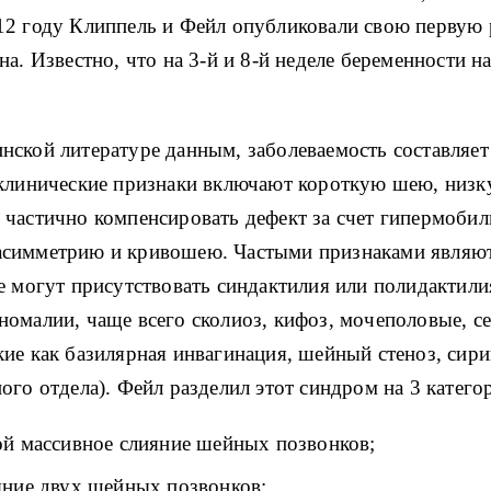
12 году Клиппель и Фейл опубликовали свою первую 
на. Известно, что на 3-й и 8-й неделе беременности 
ской литературе данным, заболеваемость составляет 
 клинические признаки включают короткую шею, низ
 частично компенсировать дефект за счет гипермоби
асимметрию и кривошею. Частыми признаками являют
е могут присутствовать синдактилия или полидактил
омалии, чаще всего сколиоз, кифоз, мочеполовые, с
ие как базилярная инвагинация, шейный стеноз, сир
ого отдела). Фейл разделил этот синдром на 3 катего
ой массивное слияние шейных позвонков;
яние двух шейных позвонков;