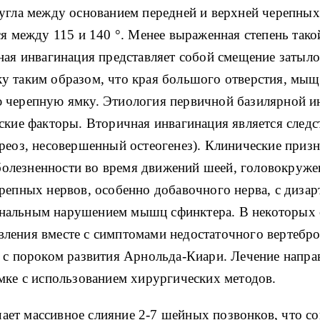
угла между основанием передней и верхней черепных
ся между 115 и 140
°. Менее выраженная степень тако
ная инвагинация представляет собой смещение затыло
у таким образом, что края большого отверстия, мыщ
 черепную ямку. Этиология первичной базилярной ин
ские факторы. Вторичная инвагинация является следс
реоз, несовершенный остеогенез). Клинические приз
 болезненности во время движений шеей, головокружен
репных нервов, особенно добавочного нерва, с дизар
нальным нарушением мышц сфинктера. В некоторых 
ления вместе с симптомами недостаточного вертебр
я с пороком развития Арнольда-Киари. Лечение напр
мке с использованием хирургических методов.
ет массивное слияние 2-7 шейных позвонков, что с