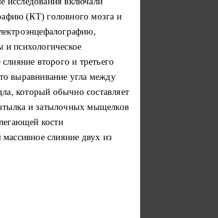
е исследования включали
афию (КТ) головного мозга и
электроэнцефалографию,
ы и психологическое
 слияние второго и третьего
то выравнивание угла между
едла, который обычно составляет
 затылка и затылочных мыщелков
илегающей кости
 массивное слияние двух из