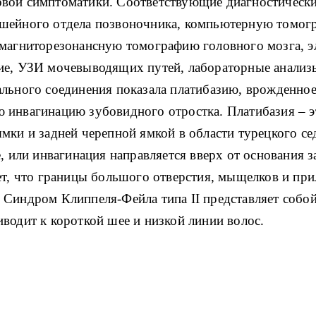
вой симптоматики. Соответствующие диагностически
шейного отдела позвоночника, компьютерную томогр
 магниторезонансную томографию головного мозга, 
ие, УЗИ мочевыводящих путей, лабораторные анализ
льного соединения показала платибазию, врожденное
 инвагинацию зубовидного отростка. Платибазия – э
мки и задней черепной ямкой в ​​области турецкого с
е, или инвагинация направляется вверх от основания
ет, что границы большого отверстия, мыщелков и пр
Синдром Клиппеля-Фейла типа II представляет собой
водит к короткой шее и низкой линии волос.