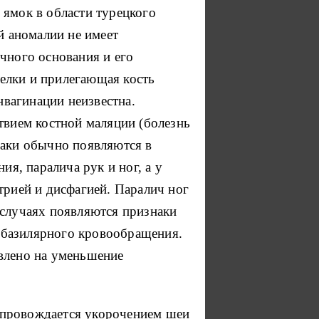
 ямок в области турецкого
й аномалии не имеет
чного основания и его
елки и прилегающая кость
вагинации неизвестна.
твием костной маляции (болезнь
наки обычно появляются в
ия, паралича рук и ног, а у
трией и дисфагией. Паралич ног
случаях появляются признаки
обазилярного кровообращения.
авлено на уменьшение
опровождается укорочением шеи