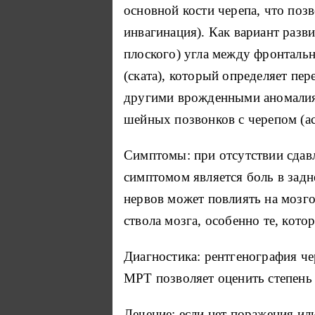
основной кости черепа, что поз
инвагинация). Как вариант разв
плоского) угла между фронтальн
(ската), который определяет пер
другими врожденными аномалиям
шейных позвонков с черепом (ас
Симптомы: при отсутствии сдав
симптомом является боль в задн
нервов может повлиять на мозг
ствола мозга, особенно те, кото
Диагностика: рентгенография ч
МРТ позволяет оценить степень
Лечение: если нет поражения ил