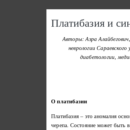
Перейти к основному содержанию
Платибазия и с
Авторы: Азра Алайбегович
неврологии Сараевского 
диабетологии, меди
О платибазии
Платибазия – это аномалия осно
черепа. Состояние может быть 