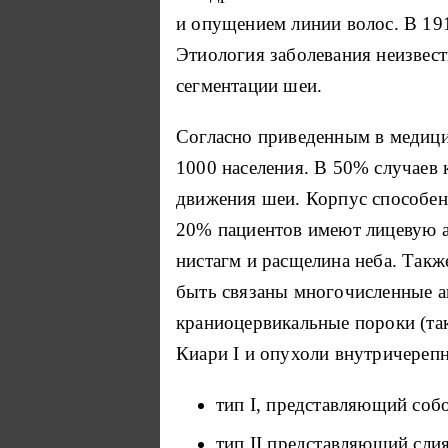
и опущением линии волос. В 19
Этиология заболевания неизвест
сегментации шеи.
Согласно приведенным в медицин
1000 населения. В 50% случаев
движения шеи. Корпус способен
20% пациентов имеют лицевую 
нистагм и расщелина неба. Такж
быть связаны многочисленные ан
краниоцервикальные пороки (так
Киари I и опухоли внутричерепн
тип I, представляющий соб
тип II представляющий сли