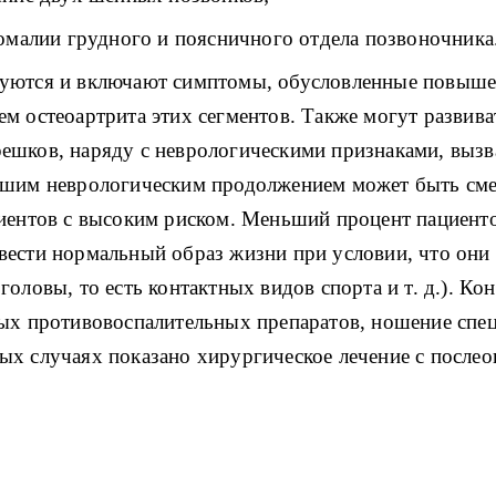
номалии грудного и поясничного отдела позвоночника
руются и включают симптомы, обусловленные повыш
м остеоартрита этих сегментов. Также могут развив
ешков, наряду с неврологическими признаками, выз
дшим неврологическим продолжением может быть сме
циентов с высоким риском. Меньший процент пациент
вести нормальный образ жизни при условии, что они
оловы, то есть контактных видов спорта и т. д.). Ко
ных противовоспалительных препаратов, ношение спе
ых случаях показано хирургическое лечение с после