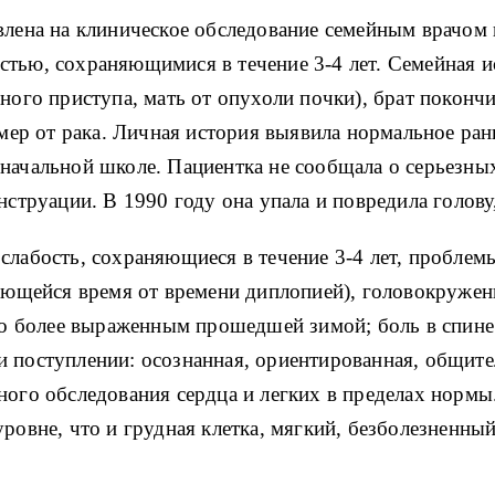
влена на клиническое обследование семейным врачом 
тью, сохраняющимися в течение 3-4 лет. Семейная ис
ного приступа, мать от опухоли почки), брат покончи
умер от рака. Личная история выявила нормальное ран
начальной школе. Пациентка не сообщала о серьезных
нструации. В 1990 году она упала и повредила голову,
слабость, сохраняющиеся в течение 3-4 лет, проблем
чающейся время от времени диплопией), головокружени
ало более выраженным прошедшей зимой; боль в спине
 поступлении: осознанная, ориентированная, общите
ного обследования сердца и легких в пределах нормы
уровне, что и грудная клетка, мягкий, безболезненны