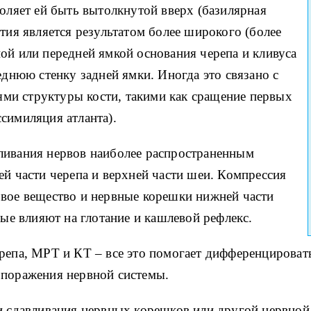
воляет ей быть вытолкнутой вверх (базилярная
ития является результатом более широкого (более
ой или передней ямкой основания черепа и кливуса
еднюю стенку задней ямки. Иногда это связано с
и структуры кости, такими как сращение первых
симиляция атланта).
ливания нервов наиболее распространенным
ей части черепа и верхней части шеи. Компрессия
овое вещество и нервные корешки нижней части
рые влияют на глотание и кашлевой рефлекс.
ерепа, МРТ и КТ – все это помогает дифференцироват
 поражения нервной системы.
и сдавливания нервных корешков или другой нервной 