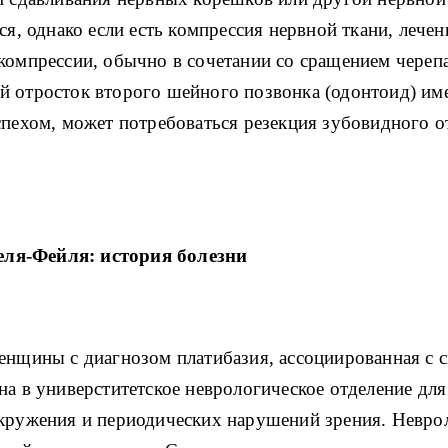
тся, однако если есть компрессия нервной ткани, леч
екомпрессии, обычно в сочетании со сращением чере
 отросток второго шейного позвонка (одонтоид) име
успехом, может потребоваться резекция зубовидного 
ля-Фейля: история болезни
женщины с диагнозом платибазия, ассоциированная с
на в универститетское неврологическое отделение для
окружения и периодических нарушений зрения. Невро