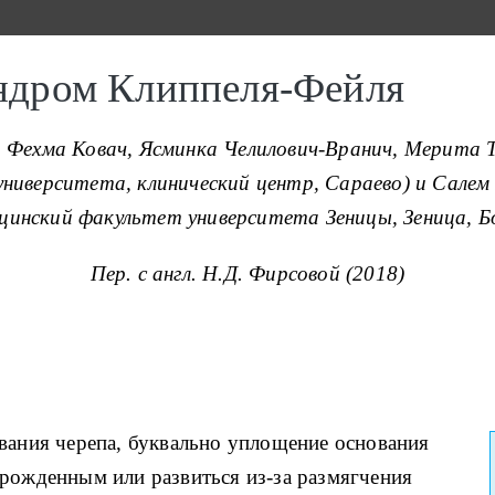
индром Клиппеля-Фейля
, Фехма Ковач, Ясминка Челилович-Вранич, Мерита
университета, клинический центр, Сараево) и Сале
цинский факультет университета Зеницы, Зеница, Бо
Пер. с англ. Н.Д. Фирсовой (2018)
вания черепа, буквально уплощение основания
врожденным или развиться из-за размягчения