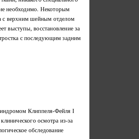
ение необходимо. Некоторым
па с верхним шейным отделом
ет выступы, восстановление за
отростка с последующим задним
 синдромом Клиппеля-Фейля I
 клинического осмотра из-за
логическое обследование