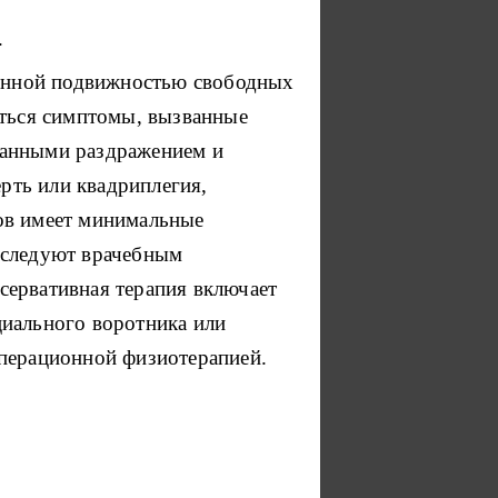
.
енной подвижностью свободных
аться симптомы, вызванные
ванными раздражением и
рть или квадриплегия,
ов имеет минимальные
 следуют врачебным
нсервативная терапия включает
циального воротника или
операционной физиотерапией.