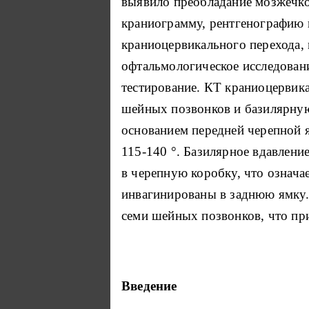
выявило преобладание мозжечко
краниограмму, рентгенографию 
краниоцервикального перехода,
офтальмологическое исследован
тестирование. КТ краниоцервика
шейных позвонков и базилярную
основанием передней черепной я
115-140
°. Базилярное вдавлени
в черепную коробку, что означа
инвагинированы в заднюю ямку. 
семи шейных позвонков, что при
Введение