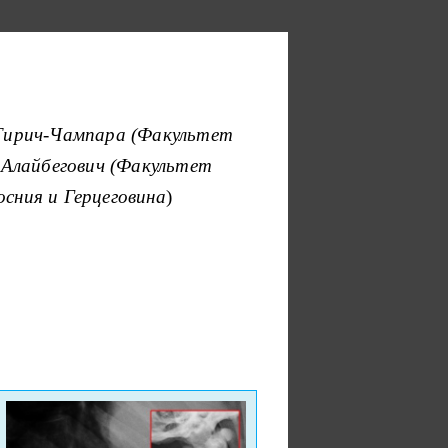
 Тирич-Чампара (Факультет
м Алайбегович (Факультет
сния и Герцеговина
)