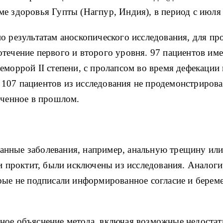
е здоровья Гупты (Нагпур, Индия), в период с июля 
по результатам аноскопического исследования, для 
течение первого и второго уровня.
97 пациентов име
еморрой II степени, с пролапсом во время дефекаци
107 пациентов из исследования не продемонстрирова
ученное в прошлом.
анные заболевания, например, анальную трещину ил
ли проктит, были исключены из исследования.
Аналоги
орые не подписали информированное согласие и бере
ное объяснение метода, включая возможные недостатк