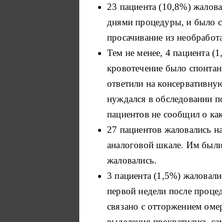
23 пациента (10,8%) жалова
днями процедуры, и было с
просачивание из необработ
Тем не менее, 4 пациента 
кровотечение было спонтан
ответили на консервативну
нуждался в обследовании п
пациентов не сообщил о ка
27 пациентов жаловались на
аналоговой шкале.
Им были
жаловались.
3 пациента (1,5%) жаловал
первой недели после проце
связано с отторжением оме
выделения прекратились са