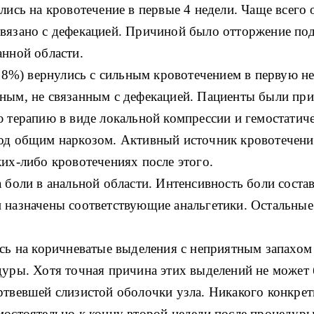
лись на кровотечение в первые 4 недели.
Чаще всего 
вязано с дефекацией.
Причиной было отторжение под
анной области.
(1,8%) вернулись с сильным кровотечением в первую 
ным, не связанным с дефекацией.
Пациенты были при
ю терапию в виде локальной компрессии и гемостатиче
од общим наркозом.
Активный источник кровотечени
ких-либо кровотечениях после этого.
 боли в анальной области.
Интенсивность боли состав
 назначены соответствующие анальгетики.
Остальные
ись на коричневатые выделения с неприятным запахом
дуры.
Хотя точная причина этих выделений не может 
ртвевшей слизистой оболочки узла.
Никакого конкрет
мостоятельно к концу второй недели после процедуры